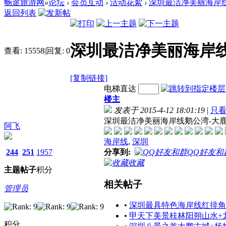
畅途旅游网
»
论坛
›
会员互动
›
活动花絮
›
深圳最洁净美丽海岸线
返回列表
深圳最洁净美丽海岸
查看:
15558
|
回复:
0
[复制链接]
电梯直达
楼主
发表于 2015-4-12 18:01:19
|
只
深圳最洁净美丽海岸线鹅公湾-大
阿飞
海岸线
,
深圳
244
251
1957
分享到:
QQ好友和
收藏
主题
帖子
积分
相关帖子
管理员
•
深圳最具特色海岸线红排角
•
甲天下美景桂林阳朔山水+
积分