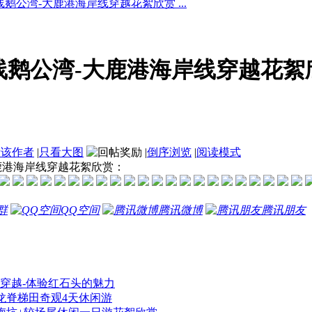
鹅公湾-大鹿港海岸线穿越花絮欣赏 ...
线鹅公湾-大鹿港海岸线穿越花絮
看该作者
|
只看大图
|
倒序浏览
|
阅读模式
鹿港海岸线穿越花絮欣赏：
群
QQ空间
腾讯微博
腾讯朋友
穿越-体验红石头的魅力
龙脊梯田奇观4天休闲游