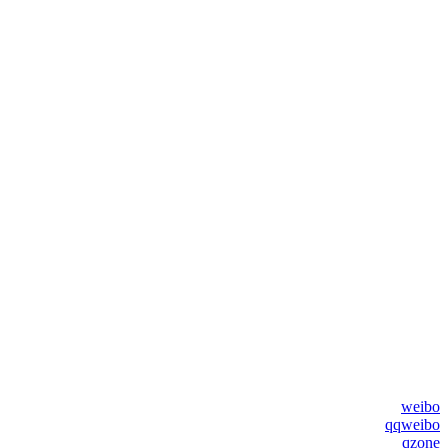
weibo
qqweibo
qzone