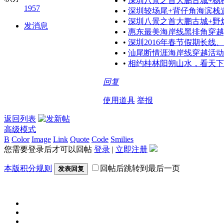
•
深圳八景之首大鹏古城+杨
1957
•
深圳较场尾+背仔角海滨栈
•
深圳八景之首大鹏古城+野
发消息
•
惠东最美海岸线黑排角穿越
•
深圳2016年春节假期长线
•
汕尾断情涯海岸线穿越活动
•
相约桂林阳朔山水，看天下
回复
使用道具
举报
返回列表
高级模式
B
Color
Image
Link
Quote
Code
Smilies
您需要登录后才可以回帖
登录
|
立即注册
本版积分规则
回帖后跳转到最后一页
发表回复