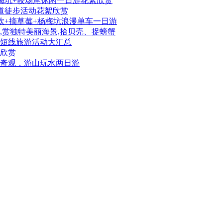
梅坑+较场尾休闲一日游花絮欣赏
道徒步活动花絮欣赏
炊+摘草莓+杨梅坑浪漫单车一日游
,赏独特美丽海景,拾贝壳、捉螃蟹
、短线旅游活动大汇总
欣赏
奇观，游山玩水两日游