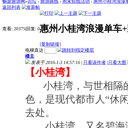
畅途旅游网
»
论坛
›
旅游路线
›
周末短线活动
›
惠州小桂湾浪漫单
返回列表
惠州小桂湾浪漫单车+
查看:
20375
|
回复:
0
[复制链接]
电梯直达
楼主
发表于 2016-1-3 14:57:16
|
只看该作者
|
只看大图
【小桂湾】
小桂湾，与世相隔的“
色，是现代都市人“休
去处。
小桂湾，又名碧海湾