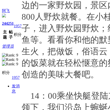
边的一家野炊园，景区
阿飞
800人野炊就餐。在小
244
251
子，进入野炊园野炊；
1957
主
帖
积分
题
子
鱼等。看看你和他的默
管理员
生火，把做饭，俗语云
的饭菜就在轻松惬意的
创造的美味大餐吧。
积分
1957
发消
息
14：00乘坐快艇登陆
领下，我们沿岛上蜿蜒