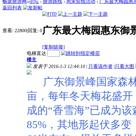
畅途旅游网
»
论坛
›
旅游路线
›
周末短线活动
›
广东最大梅园惠东
返回列表
广东最大梅园惠东御
查看:
22800
|
回复:
0
[复制链接]
电梯直达
楼主
发表于 2016-1-3 12:44:10
|
只看该作者
|
只看大图
广东御景峰国家森林公
亩，每年冬天梅花盛开
成的“香雪海”已成为
85%，其地形起伏多变