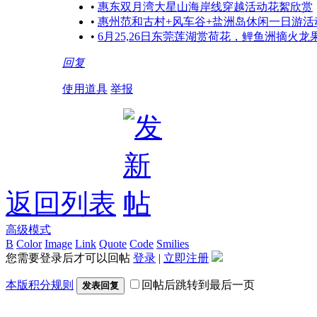
•
惠东双月湾大星山海岸线穿越活动花絮欣赏
•
惠州范和古村+风车谷+盐洲岛休闲一日游活
•
6月25,26日东莞莲湖赏荷花，鲤鱼洲摘火
回复
使用道具
举报
返回列表
高级模式
B
Color
Image
Link
Quote
Code
Smilies
您需要登录后才可以回帖
登录
|
立即注册
本版积分规则
回帖后跳转到最后一页
发表回复