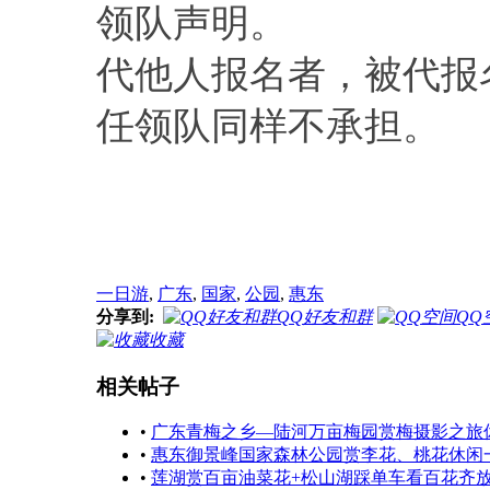
领队声明。
代他人报名者，被代报
任领队同样不承担。
一日游
,
广东
,
国家
,
公园
,
惠东
分享到:
QQ好友和群
QQ
收藏
相关帖子
•
广东青梅之乡—陆河万亩梅园赏梅摄影之旅
•
惠东御景峰国家森林公园赏李花、桃花休闲
•
莲湖赏百亩油菜花+松山湖踩单车看百花齐