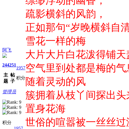
缥缈浮动的幽香，
疏影横斜的风韵，
正如那句“岁晚横斜自
雪花一样的梅
阿飞
大片大片白花泼得铺天
244
251
空气里到处都是梅的气
1957
主
帖
积分
随着灵动的风
题
子
管理员
簇拥着从枝丫间探出头
置身花海
世俗的喧嚣被一丝丝过
积分
1957